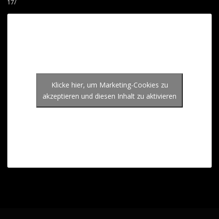
17/
Musikvideo: „Also
Klicke hier, um Marketing-Cookies zu
was soll aus mir
akzeptieren und diesen Inhalt zu aktivieren
werden“