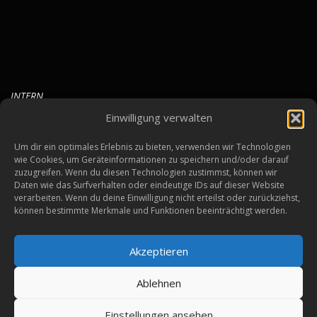
INTERN
Einwilligung verwalten
Um dir ein optimales Erlebnis zu bieten, verwenden wir Technologien
wie Cookies, um Geräteinformationen zu speichern und/oder darauf
zuzugreifen. Wenn du diesen Technologien zustimmst, können wir
Daten wie das Surfverhalten oder eindeutige IDs auf dieser Website
verarbeiten. Wenn du deine Einwilligung nicht erteilst oder zurückziehst,
BLEIBE AUF DEM LAUFENDEN
können bestimmte Merkmale und Funktionen beeinträchtigt werden.
Akzeptieren
Ablehnen
Einstellungen ansehen