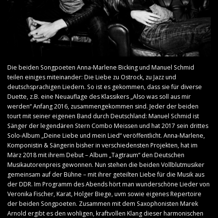
Die beiden Songpoeten Anna-Marlene Bicking und Manuel Schmid
teilen einiges miteinander: Die Liebe zu Ostrock, zu Jazz und
deutschsprachigen Liedern. So ist es gekommen, dass sie für diverse
Duette, z.B. eine Neuauflage des Klassikers „Also was soll aus mir
werden“ Anfang 2016, zusammengekommen sind. Jeder der beiden
tourt mit seiner eigenen Band durch Deutschland: Manuel Schmid ist
Sänger der legendären Stern Combo Meissen und hat 2017 sein drittes
Solo-Album „Deine Liebe und mein Lied“ veröffentlicht. Anna-Marlene,
Komponistin & Sängerin bisher in verschiedensten Projekten, hat im
März 2018 mit ihrem Debut – Album „Tagtraum“ den Deutschen
Musikautorenpreis gewonnen. Nun stehen die beiden Vollblutmusiker
gemeinsam auf der Bühne – mit ihrer geteilten Liebe für die Musik aus
der DDR. Im Programm des Abends hört man wunderschöne Lieder von
Veronika Fischer, Karat, Holger Biege, uvm sowie eigenes Repertoire
der beiden Songpoeten. Zusammen mit dem Saxophonisten Marek
Arnold ergibt es den wohligen, kraftvollen Klang dieser harmonischen