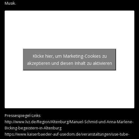
Musik.
Klicke hier, um Marketing-Cookies zu
akzeptieren und diesen Inhalt zu aktivieren
Pressespiegel-Links
http://www.lvz.de/Region/Altenburg/Manuel-Schmid-und-Anna-Marlene-
Bicking-begeistern-in-Altenburg
https://www.kaiserbaeder-auf-usedom.de/veranstaltungen/use-tube-