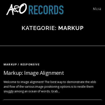
Zum
Inhalt
Menü
springen
KREATIVBEREICH
KATEGORIE:
AKTUELL
MARKUP
BOOKING
ÜBER UNS
KONTAKT
MARKUP
/
RESPONSIVE
Markup: Image Alignment
Welcome to image alignment! The best way to demonstrate the ebb
and flow of the various image positioning options is to nestle them
snuggly among an ocean of words. Grab…